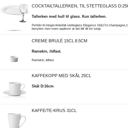
COCKTAILTALLERKEN, TIL STETTEGLASS D:2
Tallerken med hull til glass. Kun tallerken.
Perfekt til mingel.Anbefalt stetteglass Elegance 16&17cl champagne,19
benyttes men noen opplever at det blir litt for tungt.
CREME BRULÉ 15CL 8.5CM
Ramekin, ildfast.
Ramekin, ildfast.
KAFFEKOPP MED SKÅL 25CL
Skål D:16cm
KAFFE/TE-KRUS 31CL