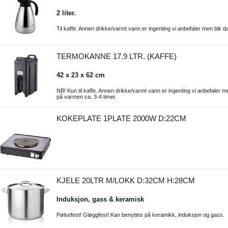
2 liter.
Til kaffe. Annen drikke/varmt vann er ingenting vi anbefaler men blir d
TERMOKANNE 17.9 LTR. (KAFFE)
42 x 23 x 62 cm
NB! Kun til kaffe. Annen drikke/varmt vann er ingenting vi anbefaler m
på varmen ca. 3-4 timer.
KOKEPLATE 1PLATE 2000W D:22CM
KJELE 20LTR M/LOKK D:32CM H:28CM
Induksjon, gass & keramisk
Pølsefest! Gløggfest! Kan benyttes på keramikk, induksjon og gass.