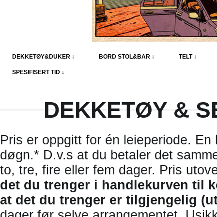
DEKKETØY&DUKER ↓
BORD STOL&BAR ↓
TELT ↓
SPESIFISERT TID ↓
DEKKETØY & S
Pris er oppgitt for én leieperiode. En 
døgn.* D.v.s at du betaler det samme 
to, tre, fire eller fem dager. Pris ut
det du trenger i handlekurven til 
at det du trenger er tilgjengelig (ut
dager før selve arrangementet. Usikker