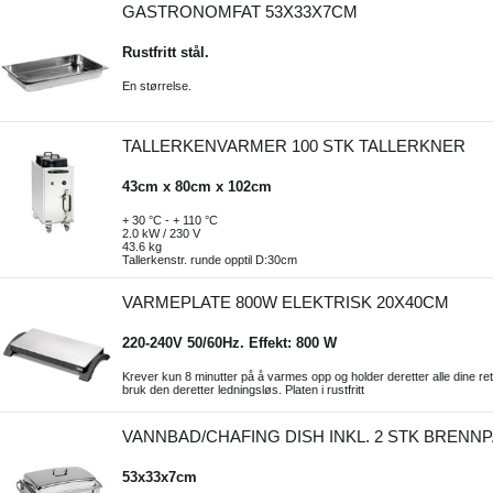
GASTRONOMFAT 53X33X7CM
Rustfritt stål.
En størrelse.
TALLERKENVARMER 100 STK TALLERKNER
43cm x 80cm x 102cm
+ 30 °C - + 110 °C
2.0 kW / 230 V
43.6 kg
Tallerkenstr. runde opptil D:30cm
VARMEPLATE 800W ELEKTRISK 20X40CM
220-240V 50/60Hz. Effekt: 800 W
Krever kun 8 minutter på å varmes opp og holder deretter alle dine rette
bruk den deretter ledningsløs. Platen i rustfritt
VANNBAD/CHAFING DISH INKL. 2 STK BRENN
53x33x7cm