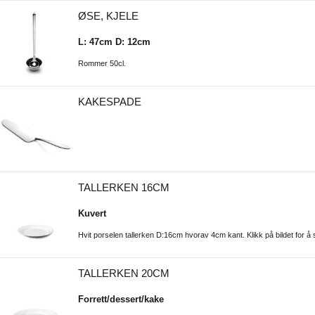
ØSE, KJELE
L: 47cm D: 12cm
Rommer 50cl.
KAKESPADE
TALLERKEN 16CM
Kuvert
Hvit porselen tallerken D:16cm hvorav 4cm kant. Klikk på bildet for å 
TALLERKEN 20CM
Forrett/dessert/kake