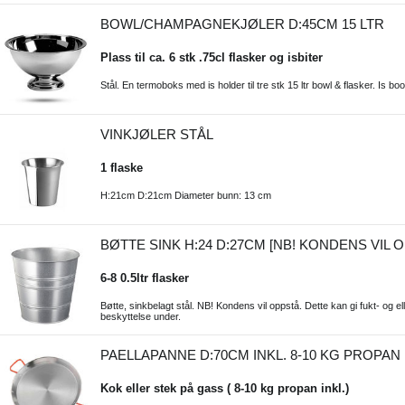
BOWL/CHAMPAGNEKJØLER D:45CM 15 LTR
Plass til ca. 6 stk .75cl flasker og isbiter
Stål. En termoboks med is holder til tre stk 15 ltr bowl & flasker. Is b
VINKJØLER STÅL
1 flaske
H:21cm D:21cm Diameter bunn: 13 cm
BØTTE SINK H:24 D:27CM [NB! KONDENS VIL 
6-8 0.5ltr flasker
Bøtte, sinkbelagt stål. NB! Kondens vil oppstå. Dette kan gi fukt- og 
beskyttelse under.
PAELLAPANNE D:70CM INKL. 8-10 KG PROPAN
Kok eller stek på gass ( 8-10 kg propan inkl.)