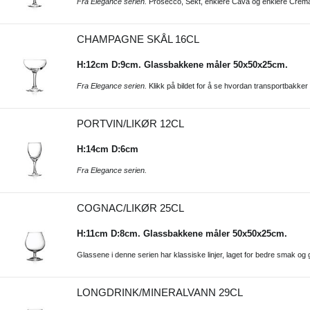
Fra Elegance serien.
Prosecco, Sekt, enklere Cava og enklere Créma
CHAMPAGNE SKÅL 16CL
H:12cm D:9cm. Glassbakkene måler 50x50x25cm.
Fra Elegance serien.
Klikk på bildet for å se hvordan transportbakker t
PORTVIN/LIKØR 12CL
H:14cm D:6cm
Fra Elegance serien.
COGNAC/LIKØR 25CL
H:11cm D:8cm. Glassbakkene måler 50x50x25cm.
Glassene i denne serien har klassiske linjer, laget for bedre smak og gi
LONGDRINK/MINERALVANN 29CL