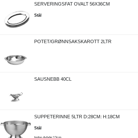
SERVERINGSFAT OVALT 56X36CM
Stål
POTET/GRØNNSAKSKAROTT 2LTR
SAUSNEBB 40CL
SUPPETERINNE 5LTR D:28CM: H:18CM
Stål
Indre dybde:13cm