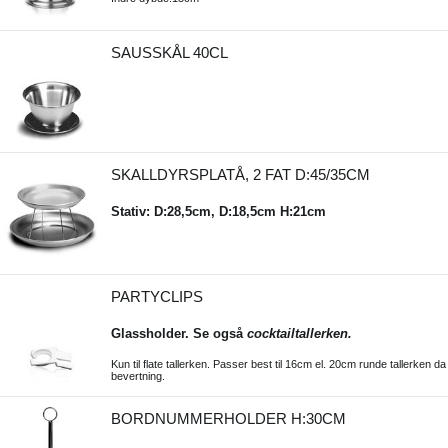
SAUSSKÅL 40CL
SKALLDYRSPLATÅ, 2 FAT D:45/35CM
Stativ: D:28,5cm, D:18,5cm H:21cm
PARTYCLIPS
Glassholder. Se også
cocktailtallerken.
Kun til flate tallerken. Passer best til 16cm el. 20cm runde tallerken da
bevertning.
BORDNUMMERHOLDER H:30CM