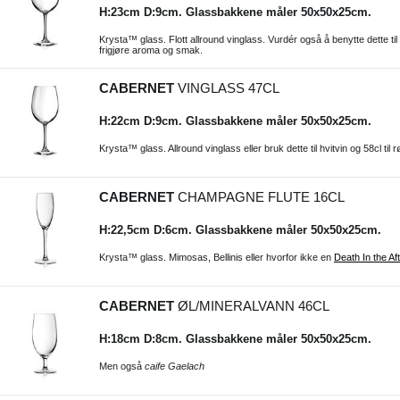
H:23cm D:9cm. Glassbakkene måler 50x50x25cm.
Krysta™ glass. Flott allround vinglass. Vurdér også å benytte dette ti
frigjøre aroma og smak.
CABERNET
VINGLASS 47CL
H:22cm D:9cm. Glassbakkene måler 50x50x25cm.
Krysta™ glass. Allround vinglass eller bruk dette til hvitvin og 58cl ti
CABERNET
CHAMPAGNE FLUTE 16CL
H:22,5cm D:6cm. Glassbakkene måler 50x50x25cm.
Krysta™ glass. Mimosas, Bellinis eller hvorfor ikke en
Death In the Af
CABERNET
ØL/MINERALVANN 46CL
H:18cm D:8cm. Glassbakkene måler 50x50x25cm.
Men også
caife Gaelach