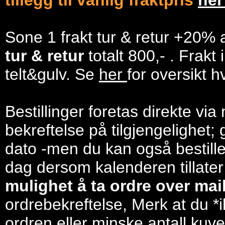
tillegg til vanlig fraktpris
he
Sone 1 frakt tur & retur +20% 
tur & retur
totalt 800,- . Frakt
telt&gulv. Se
her
for oversikt h
Bestillinger foretas direkte via
bekreftelse på tilgjengelighet; 
dato -men du kan også bestill
dag dersom kalenderen tillater
mulighet å ta ordre over mail/
ordrebekreftelse, Merk at du *i
ordren eller minske antall kuve