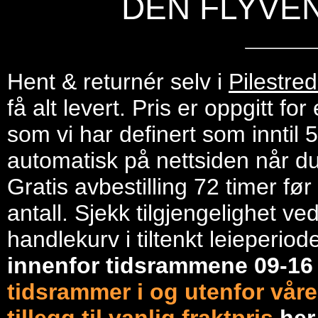
DEN FLYVE
Hent & returnér selv i
Pilestre
få alt levert. Pris er oppgitt f
som vi har definert som inntil 
automatisk på nettsiden når du 
Gratis avbestilling 72 timer fø
antall. Sjekk tilgjengelighet ve
handlekurv i tiltenkt leieperiod
innenfor tidsrammene 09-1
tidsrammer i og utenfor våre