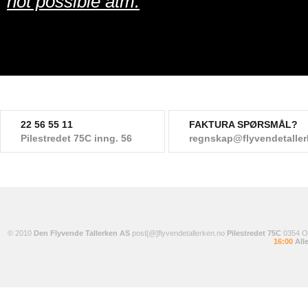
not possible atm.
22 56 55 11
FAKTURA SPØRSMÅL?
Pilestredet 75C inng. 56
regnskap@flyvendetalle
© 2010
Den Flyvende Tallerken AS
post[@]flyvendetallerken.no
Pilestredet 75C
0354 
16:00
Alle