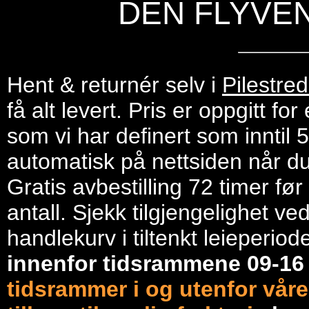
DEN FLYVE
Hent & returnér selv i
Pilestre
få alt levert. Pris er oppgitt f
som vi har definert som inntil 
automatisk på nettsiden når du 
Gratis avbestilling 72 timer fø
antall. Sjekk tilgjengelighet ve
handlekurv i tiltenkt leieperiod
innenfor tidsrammene 09-1
tidsrammer i og utenfor våre