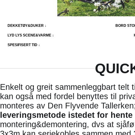
DEKKETØY&DUKER ↓
BORD STO
LYD LYS SCENE&VARME ↓
SPESIFISERT TID ↓
QUIC
Enkelt og greit sammenleggbart telt t
kan også med fordel benyttes til pri
monteres av Den Flyvende Tallerken
leveringsmetode istedet for hente 
montering&demontering, dvs at sjåfør
3x3m kan seriekobles sammen med 3