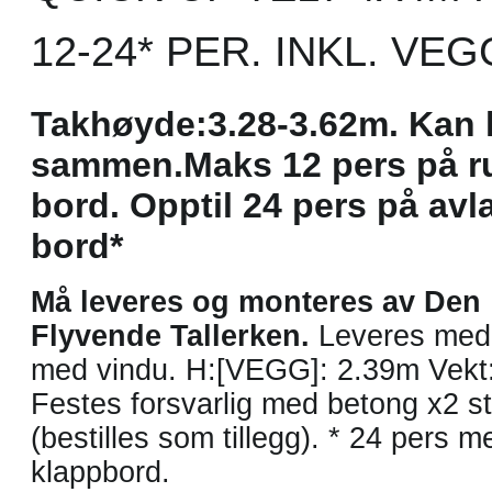
12-24* PER. INKL. VE
Takhøyde:3.28-3.62m. Kan 
sammen.Maks 12 pers på r
bord. Opptil 24 pers på av
bord*
Må leveres og monteres av Den
Flyvende Tallerken.
Leveres med
med vindu. H:[VEGG]: 2.39m Vekt
Festes forsvarlig med betong x2 st
(bestilles som tillegg). * 24 pers m
klappbord.