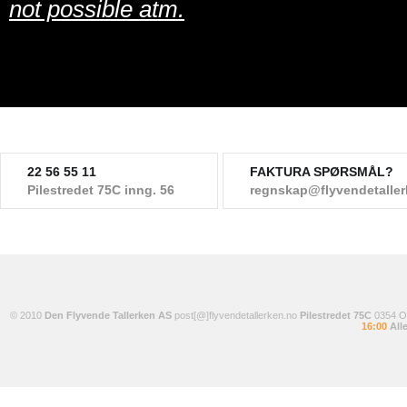
not possible atm.
22 56 55 11
FAKTURA SPØRSMÅL?
Pilestredet 75C inng. 56
regnskap@flyvendetalle
© 2010
Den Flyvende Tallerken AS
post[@]flyvendetallerken.no
Pilestredet 75C
0354 
16:00
Alle