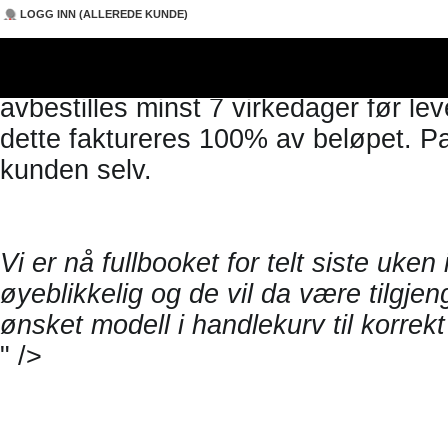
her. Gulv, lys + evt. varme bestilles 
LOGG INN (ALLEREDE KUNDE)
varmevifte eller FYRterrassevarmer. 
befaring før arrangementet. Bestill d
avbestilles minst 7 virkedager før lev
DEN FLYVENDE
TALLERKEN
dette faktureres 100% av beløpet. Pa
kunden selv.
Vi er nå fullbooket for telt siste uken 
øyeblikkelig og de vil da være tilgjen
ønsket modell i handlekurv til korrekt 
" />