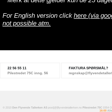
**Merk at dette gjelder kun de 25 dage
For English version click
here (via goo
not possible atm.
22 56 55 11
FAKTURA SPØRSMÅL?
Pilestredet 75C inng. 56
regnskap@flyvendetalle
© 2010
Den Flyvende Tallerken AS
post[@]flyvendetallerken.no
Pilestredet 75C
0354 
16:00
Alle