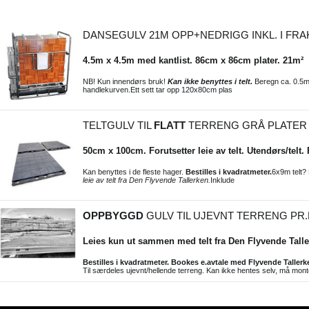
DANSEGULV 21M OPP+NEDRIGG INKL. I FRA
4.5m x 4.5m med kantlist. 86cm x 86cm plater. 21m²
NB! Kun innendørs bruk!
Kan ikke benyttes i telt.
Beregn ca. 0.5m
handlekurven.Ett sett tar opp 120x80cm plas
TELTGULV TIL
FLATT
TERRENG GRÅ PLATER 
50cm x 100cm. Forutsetter leie av telt. Utendørs/telt
Kan benyttes i de fleste hager.
Bestilles i kvadratmeter.
6x9m telt? 
leie av telt fra Den Flyvende Tallerken.
Inklude
OPPBYGGD
GULV TIL UJEVNT TERRENG PR
Leies kun ut sammen med telt fra Den Flyvende Talle
Bestilles i kvadratmeter. Bookes e.avtale med Flyvende Tallerk
Til særdeles ujevnt/hellende terreng. Kan ikke hentes selv, må mon