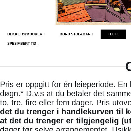
DEKKETØY&DUKER ↓
BORD STOL&BAR ↓
TELT ↓
SPESIFISERT TID ↓
Pris er oppgitt for én leieperiode. En 
døgn.* D.v.s at du betaler det samme 
to, tre, fire eller fem dager. Pris ut
det du trenger i handlekurven til 
at det du trenger er tilgjengelig (ut
dager før selve arrangementet. Usikker