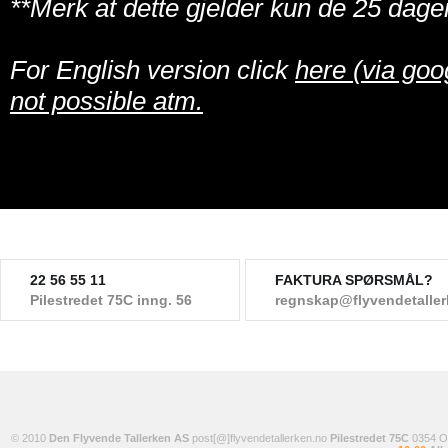
**Merk at dette gjelder kun de 25 dage
For English version click
here (via goo
not possible atm.
22 56 55 11
FAKTURA SPØRSMÅL?
Pilestredet 75C inng. 56
regnskap@flyvendetalle
© 2010
Den Flyvende Tallerken AS
post[@]flyvendetallerken.no
Pilestredet 75C
0354 