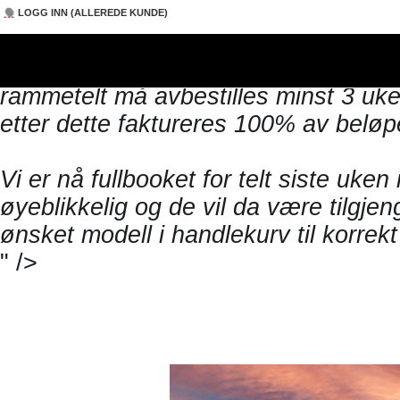
Prisoverslag/tilbud?
LOGG INN (ALLEREDE KUNDE)
Gulv, lys + evt. varme bestilles separ
uforpliktende&kostnadsfri befaring fø
rammetelt må avbestilles minst 3 uker
DEN FLYVENDE
TALLERKEN
etter dette faktureres 100% av beløpe
Vi er nå fullbooket for telt siste uken 
øyeblikkelig og de vil da være tilgjen
ønsket modell i handlekurv til korrekt 
" />