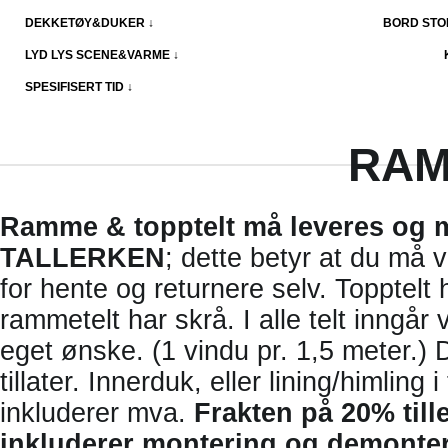
DEKKETØY&DUKER ↓
BORD STO
LYD LYS SCENE&VARME ↓
SPESIFISERT TID ↓
RAM
Ramme & topptelt må leveres og
TALLERKEN
; dette betyr at du må 
for hente og returnere selv. Topptelt 
rammetelt har skrå. I alle telt inngå
eget ønske. (1 vindu pr. 1,5 meter.) 
tillater. Innerduk, eller lining/himling 
inkluderer mva.
Frakten på 20% till
inkluderer montering og demonterin