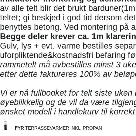
av alle telt blir det brukt barduner(1
teltet; gi beskjed i god tid dersom det
benyttes betong. Ved montering på as
Begge deler krever ca. 1m klarerin
Gulv, lys + evt. varme bestilles separ
uforpliktende&kostnadsfri befaring fø
rammetelt må avbestilles minst 3 uker
etter dette faktureres 100% av beløpe
Vi er nå fullbooket for telt siste uken 
øyeblikkelig og de vil da være tilgjen
ønsket modell i handlekurv til korrekt 
FYR
TERRASSEVARMER INKL. PROPAN