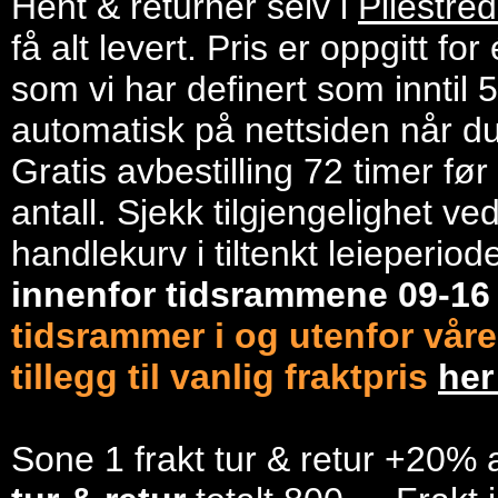
Hent & returnér selv i
Pilestre
få alt levert. Pris er oppgitt f
som vi har definert som inntil 
automatisk på nettsiden når du 
Gratis avbestilling 72 timer fø
antall. Sjekk tilgjengelighet ve
handlekurv i tiltenkt leieperiod
innenfor tidsrammene 09-1
tidsrammer i og utenfor våre
tillegg til vanlig fraktpris
he
Sone 1 frakt tur & retur +20% 