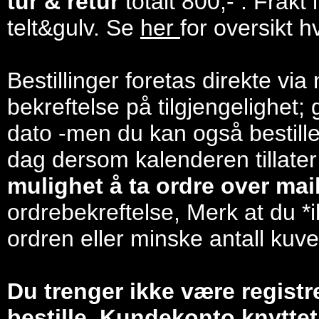
tur & retur
totalt 800,- . Frakt
telt&gulv. Se
her
for oversikt h
Bestillinger foretas direkte via
bekreftelse på tilgjengelighet; 
dato -men du kan også bestill
dag dersom kalenderen tillater
mulighet å ta ordre over mail/
ordrebekreftelse, Merk at du *i
ordren eller minske antall kuve
Du trenger ikke være registr
bestille. Kundekonto knyttet 