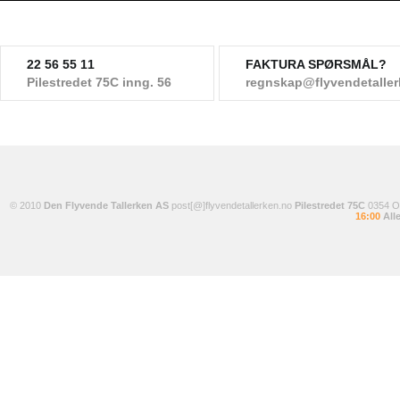
22 56 55 11
FAKTURA SPØRSMÅL?
Pilestredet 75C inng. 56
regnskap@flyvendetalle
© 2010
Den Flyvende Tallerken AS
post[@]flyvendetallerken.no
Pilestredet 75C
0354 
16:00
Alle