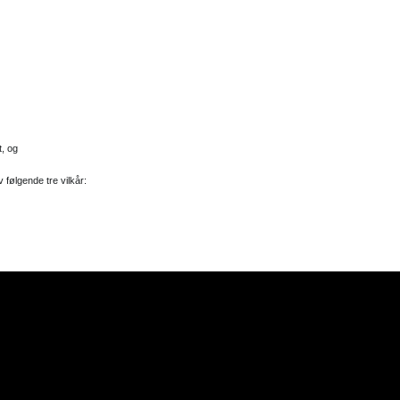
t, og
 følgende tre vilkår: