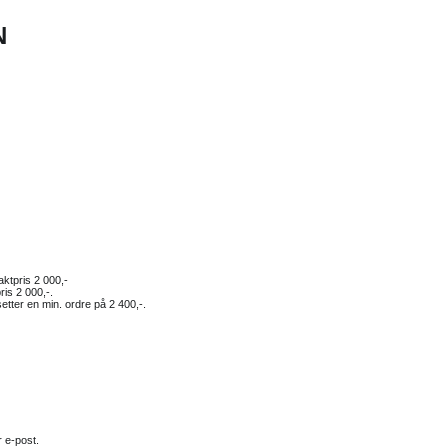
N
ktpris 2 000,-
is 2 000,-.
setter en min. ordre på 2 400,-.
r e-post.