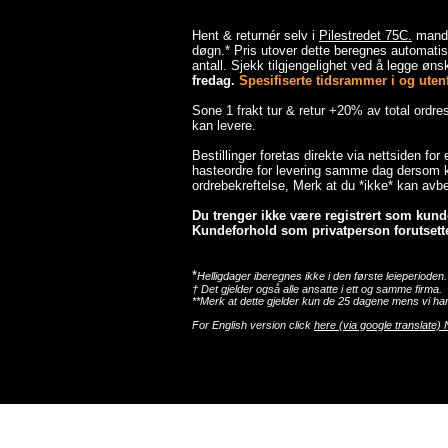
Hent & returnér selv i
Pilestredet 75C.
mandag
døgn.* Pris utover dette beregnes automatisk
antall. Sjekk tilgjengelighet ved å legge ønsk
fredag.
Spesifiserte tidsrammer i og utenfo
Sone 1 frakt tur & retur +20% av total ordr
kan levere.
Bestillinger foretas direkte via nettsiden for
hasteordre for levering samme dag dersom ka
ordrebekreftelse, Merk at du *ikke* kan avbes
Du trenger ikke være registrert som kunde 
Kundeforhold som privatperson forutsette
*
Helligdager iberegnes ikke i den første leieperioden.
† Det gjelder også alle ansatte i ett og samme firma.
**Merk at dette gjelder kun de 25 dagene mens vi har
For English version click
here (via google translate) 