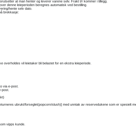
orutsetter at man henter og leverer varene selv. Frakt t/r kommer i tillegg.
over denne leieperioden beregnes automatisk ved bestilling.
evering/hente selv dato.
 på brekkasje:
ke overholdes vil leietaker bli belastet for en ekstra leieperiode.
o via e-post.
e-post.
akt)
 returneres ubrukt/forseglet(popcorn/slush)[ med unntak av reservedukene som er spesielt mer
 som vipps kunde.