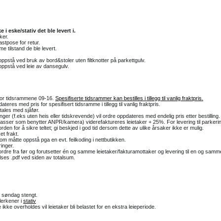
i eske/stativ det ble levert i.
ker.
astpose for retur.
me tilstand de ble levert.
ppstå ved bruk av bord&stoler uten filtknotter på parkettgulv.
oppstå ved leie av dansegulv.
nfor tidsrammene 09-16.
Spesifiserte tidsrammer kan bestilles i tillegg til vanlig fraktpris.
ateres med pris for spesifisert tidsramme i tillegg til vanlig fraktpris.
tales med sjåfør.
nger (f.eks uten heis eller tidskrevende) vil ordre oppdateres med endelig pris etter bestilling.
lasser som benytter ANPR/kamera) viderefaktureres leietaker + 25%. For levering til parkeri
den for å sikre teltet; gi beskjed i god tid dersom dette av ulike årsaker ikke er mulig.
t frakt.
som måtte oppstå pga en evt. feilkoding i nettbutikken.
inger.
fra før og forutsetter én og samme leietaker/fakturamottaker og levering til en og samm
telses .pdf ved siden av totalsum.
 søndag stengt.
lerkener i
stativ
e ikke overholdes vil leietaker bli belastet for en ekstra leieperiode.