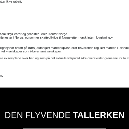
ttar ikke rabatt.
 tilbyr varer og tjenester i eller utenfor Norge.
enester i Norge, og som er skattepliktige til Norge etter norsk intern lovgivning.»
igasjoner notert på børs, autorisert markedsplass eller tilsvarende regulert marked i utlande
mentet – selskaper som ikke er små selskaper.
re eksemplene over her, og som på det aktuelle tidspunkt ikke overskrider grensene for to av
n.
DEN FLYVENDE
TALLERKEN