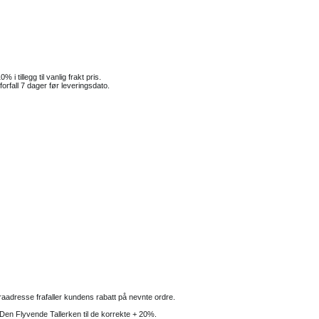
 tillegg til vanlig frakt pris.
orfall 7 dager før leveringsdato.
turaadresse frafaller kundens rabatt på nevnte ordre.
av Den Flyvende Tallerken til de korrekte + 20%.