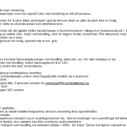
de etter montering.
tasjer/riper som kan oppstå f.eks ved montering av telt på terrasse.
den for å sikre teltet; gi beskjed i god tid dersom dette av ulike årsaker ikke er mulig.
r dette en ekstrakostnad som etterfaktureres.
når det gjelder hvilke høyder/etasje vi leverer/monterer i tillegg til en fraktkostnad på + 10% i
v teltleie (eks. frakt) ved bestilling, med 10 dagers forfall, resterende 70% faktureres med f
gsdato via e-post.
resset om mulig, spesielt mtp et evt. gulv.
korrekte fakturaopplysninger ved bestilling, dette inkl. evt. ref. eller innkjøps.nr etc.
e ved bestilling, settes fakturagebyret til kr 120,-.
n endre det etter sendt faktura.
aktura kredittsjekkes bedriften.
tt forhåndbetales ordren med PaypalZettle kortlink via e-post/sms.
g EHF.
 spam-filter. Fakturaen sendes fra
regnskap@flyvendetallerken.no
er NUF.
wegian VAT number.
 oppfylles; .
k at rabatt frafaller/nedjusteres dersom omsetning ikke opprettholdes.
erandør.
turaadresse inkludert org.nr avdelingsnummer etc. Ved evt.endringer via e-post/tlf pga feil fak
aet direkte, dvs rabatten kan ikke overføres andre leietakere.
lav) fraktpris ved bestilling via nettsiden (beløp + 4000,- før frakt). Denne korrigeres manuelt 