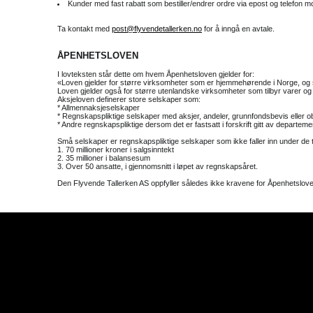
Kunder med fast rabatt som bestiller/endrer ordre via epost og telefon mo
Ta kontakt med
post@flyvendetallerken.no
for å inngå en avtale.
ÅPENHETSLOVEN
I lovteksten står dette om hvem Åpenhetsloven gjelder for:
«Loven gjelder for større virksomheter som er hjemmehørende i Norge, og som
Loven gjelder også for større utenlandske virksomheter som tilbyr varer og tj
Aksjeloven definerer store selskaper som:
* Allmennaksjeselskaper
* Regnskapspliktige selskaper med aksjer, andeler, grunnfondsbevis eller obl
* Andre regnskapspliktige dersom det er fastsatt i forskrift gitt av departe
Små selskaper er regnskapspliktige selskaper som ikke faller inn under de t
1. 70 millioner kroner i salgsinntekt
2. 35 millioner i balansesum
3. Over 50 ansatte, i gjennomsnitt i løpet av regnskapsåret.
Den Flyvende Tallerken AS oppfyller således ikke kravene for Åpenhetslove