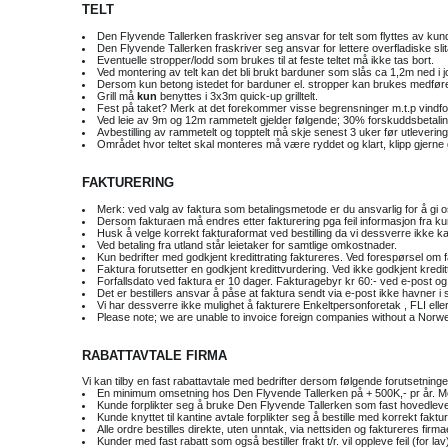
TELT
Den Flyvende Tallerken fraskriver seg ansvar for telt som flyttes av kun
Den Flyvende Tallerken fraskriver seg ansvar for lettere overfladiske sli
Eventuelle stropper/lodd som brukes til at feste teltet må ikke tas bort.
Ved montering av telt kan det bli brukt barduner som slås ca 1,2m ned i jor
Dersom kun betong istedet for barduner el. stropper kan brukes medføre
Grill må
kun
benyttes i 3x3m quick-up grilltelt.
Fest på taket? Merk at det forekommer visse begrensninger m.t.p vindforhold 
Ved leie av 9m og 12m rammetelt gjelder følgende; 30% forskuddsbetaling a
Avbestilling av rammetelt og topptelt må skje senest 3 uker før utleverin
Området hvor teltet skal monteres må være ryddet og klart, klipp gjerne g
FAKTURERING
Merk: ved valg av faktura som betalingsmetode er du ansvarlig for å gi oss 
Dersom fakturaen må endres etter fakturering pga feil informasjon fra kund
Husk å velge korrekt fakturaformat ved bestilling da vi dessverre ikke ka
Ved betaling fra utland står leietaker for samtlige omkostnader.
Kun bedrifter med godkjent kredittrating faktureres. Ved forespørsel om f
Faktura forutsetter en godkjent kredittvurdering. Ved ikke godkjent kredi
Forfallsdato ved faktura er 10 dager. Fakturagebyr kr 60:- ved e-post o
Det er bestillers ansvar å påse at faktura sendt via e-post ikke havner i
Vi har dessverre ikke mulighet å fakturere Enkeltpersonforetak , FLI ell
Please note; we are unable to invoice foreign companies without a Nor
RABATTAVTALE FIRMA
Vi kan tilby en fast rabattavtale med bedrifter dersom følgende forutsetninger
En minimum omsetning hos Den Flyvende Tallerken på + 500K,- pr år. Mer
Kunde forplikter seg å bruke Den Flyvende Tallerken som fast hovedlev
Kunde knyttet til kantine avtale forplikter seg å bestille med korrekt fak
Alle ordre bestilles direkte, uten unntak, via nettsiden og faktureres firm
Kunder med fast rabatt som også bestiller frakt t/r. vil oppleve feil (for 