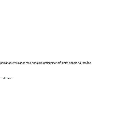
ngsplasser/varelager med spesielle betingelser må dette oppgis på forhånd.
e adresse.