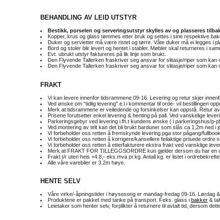
BEHANDLING AV LEID UTSTYR
Bestikk, porselen og serveringsutstyr skylles av og plasseres tilbake 
Kopper, krus og glass tømmes etter bruk og settes i sine respektive bak
Duker og servietter må være ristet og tørre. Våte duker må ei legges i pl
Bord og stoler blir levert og hentet i stabler. Møbler skal returneres i sam
Evt. ubrukt utstyr faktureres på lik linje som brukt.
Den Flyvende Tallerken fraskriver seg ansvar for slitasje/riper som kan o
Den Flyvende Tallerken fraskriver seg ansvar for slitasje/riper som kan 
FRAKT
Vi kan levere innenfor tidsrammene 09-16. Levering og retur skjer inne
Ved ønske om "tidlig levering" e.l i kommentar til orde- vil bestillingen oppd
Merk at tidsrammene er veiledende og forsinkelser kan oppstå. Retur av
Prisene forutsetter enkel levering & henting på pall. Ved vanskelige leveri
Parkeringsgebyr ved levering i.fh.t kundens ønske ( i parkeringshus/p-p
Ved montering av telt kan det bli brukt barduner som slås ca 1,2m ned i jor
Vi forbeholder oss retten å fremskynde levering pga stor pågang/fullbooke
Vi forbeholder oss retten å korrigere/kansellere feilaktige prisede ordre 
Vi forbeholder oss retten å etterfakturere ekstra frakt ved vansklige lever
Merk at FRAKT FOR TILLEGGSORDRE kun gjelder dersom du har en ordre 
Frakt t/r uten heis +4.8,- eks.mva pr.kg. Antall kg. er listet i ordrebekref
Alle våre varebiler er 3.2m høye.
HENTE SELV
Våre virke/-åpningstider i høysesong er mandag-fredag 09-16. Lørdag &
Produktene er pakket med tanke på transport. Feks. glass i
bakker
& tal
Leietaker som henter selv, forplikter å returnere til avtalt tid, dersom dett