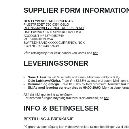
SUPPLIER FORM INFORMATIO
DEN FLYVENDE TALLERKEN AS
PILESTREDET 75C 0354 OSLO
REGNSKAP@FLYVENDETALLERKEN.NO
DNB Postboks 1600 Sentrum, 0021 Oslo
ACCOUNT Nº 78740659749
VAT: 960106113 MVA
SWIFT:DNBANOKKXXX CURRENCY: NOK
IBAN NO0378740659749.
Våre retningslinjer for etisk handel kan lastes ned
her
LEVERINGSSONER
Sone 1.
Frakt t/r +20% av total ordresum. Minimum fraktpris 800,-
Oslo Lufthavn/Kløfta.
Frakt t/r +33.33% av total ordresum. Minimum fra
Drammen og omegn.
Frakt t/r +30% av total ordresum. Minimum fraktpr
Ski/Ås med levering og retur tirsdag 09:00-19:00.
Merk at dette forut
All frakt inkl. montering av telt&gulv.
For hvordan å regne nøyaktig fraktpris til din adresse, se
her
INFO & BETINGELSER
BESTILLING & BREKKASJE
På grunn av stor pågang kan vi dessverre ikke ta imot bestillinger via tlf elle