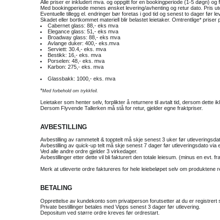
Alle priser er inkludert mva. og oppgitt for en bookingperiode (1-5 døgn) og f
Med bookingperiode menes ønsket levering/avhenting og retur dato. Pris ut
Eventuelle tillegg el. endringer bør foretas i god tid og senest to dager før l
Skadet eller bortkommet materiell blir belastet leietaker. Omtrentlige* priser
Cabernet glass: 88,- eks mva
Elegance glass: 51,- eks mva
Broadway glass: 88,- eks mva
Avlange duker: 400,- eks.mva
Serviett: 30.4,- eks. mva
Bestikk: 16,- eks. mva
Porselen: 48,- eks. mva
Karbon: 275,- eks. mva
Glassbakk: 1000,- eks. mva
*
Med forbehold om trykkfeil.
Leietaker som henter selv, forplikter å returnere til avtalt tid, dersom dette ik
Dersom Flyvende Tallerken må stå for retur, gjelder egne fraktpriser.
AVBESTILLING
Avbestilling av rammetelt & topptelt må skje senest 3 uker før utleveringsdat
Avbestilling av quick-up telt må skje senest 7 dager før utleveringsdato via 
Ved alle andre ordre gjelder 3 virkedager.
Avbestillinger etter dette vil bli fakturert den totale leiesum. (minus en evt. fr
Merk at utleverte ordre faktureres for hele leiebeløpet selv om produktene
BETALING
Opprettelse av kundekonto som privatperson forutsetter at du er registrert
Private bestillinger betales med Vipps senest 3 dager før utlevering.
Depositum ved større ordre kreves før ordrestart.