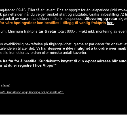
-fredag 09-16. Eller få alt levert. Pris er oppgitt for én leieperiode (inkl.mv
 på nettsiden når du velger ønsket start og sluttdato. Gratis avbestilling 72 
et antall av varer i handlekurv i tiltenkt leieperiode.
Utlevering og retur skj
r våre åpningstider kan bestilles i tillegg til vanlig fraktpris
her
.
esum. Minimum fraktpris
tur & retur
totalt 800,- . Frakt inkl. montering av even
 en øyeblikkelig bekreftelse på tilgjengelighet; gjerne et par dager før ønsket 
lenderen tillater det.
Vi har dessverre ikke mulighet å ta ordre over mail/t
tille kun deler av ordren eller minske antall kuverter.
fra før for å bestille. Kundekonto knyttet til din e-post adresse blir auto
r at du er registrert hos Vipps™
 stengt.
Note: translation only, booking not possible atm.