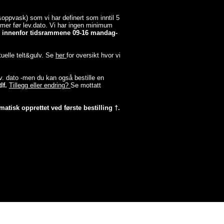
a&oppvask) som vi har definert som inntil 5
timer før lev.dato. Vi har ingen minimum
er innenfor tidsrammene 09-16 mandag-
tuelle telt&gulv. Se
her
for oversikt hvor vi
lev. dato -men du kan også bestille en
lf.
Tillegg eller endring?
Se mottatt
matisk opprettet ved første bestilling †.