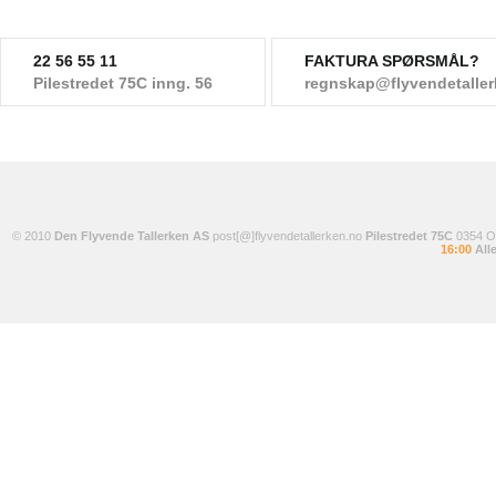
22 56 55 11
FAKTURA SPØRSMÅL?
Pilestredet 75C inng. 56
regnskap@flyvendetalle
© 2010
Den Flyvende Tallerken AS
post[@]flyvendetallerken.no
Pilestredet 75C
0354 
16:00
Alle