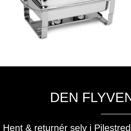
DEN FLYVE
Hent & returnér selv i
Pilestre