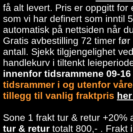
få alt levert. Pris er oppgitt f
som vi har definert som inntil 
automatisk på nettsiden når du 
Gratis avbestilling 72 timer fø
antall. Sjekk tilgjengelighet ve
handlekurv i tiltenkt leieperiod
innenfor tidsrammene 09-1
tidsrammer i og utenfor våre
tillegg til vanlig fraktpris
he
Sone 1 frakt tur & retur +20% 
tur & retur
totalt 800,- . Frakt