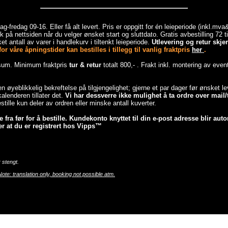
-fredag 09-16. Eller få alt levert. Pris er oppgitt for én leieperiode (inkl.mv
 på nettsiden når du velger ønsket start og sluttdato. Gratis avbestilling 72 
et antall av varer i handlekurv i tiltenkt leieperiode.
Utlevering og retur skj
r våre åpningstider kan bestilles i tillegg til vanlig fraktpris
her
.
esum. Minimum fraktpris
tur & retur
totalt 800,- . Frakt inkl. montering av even
 en øyeblikkelig bekreftelse på tilgjengelighet; gjerne et par dager før ønsket 
lenderen tillater det.
Vi har dessverre ikke mulighet å ta ordre over mail/t
tille kun deler av ordren eller minske antall kuverter.
fra før for å bestille. Kundekonto knyttet til din e-post adresse blir auto
r at du er registrert hos Vipps™
 stengt.
Note: translation only, booking not possible atm.