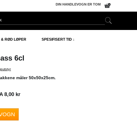
DIN HANDLEVOGN ER TOM
 & RØD LØPER
SPESIFISERT TID ↓
ass 6cl
gsutstyr
akkene måler 50x50x25cm.
 8,00 kr
EVOGN