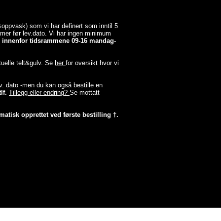
a&oppvask) som vi har definert som inntil 5
timer før lev.dato. Vi har ingen minimum
er innenfor tidsrammene 09-16 mandag-
tuelle telt&gulv. Se
her
for oversikt hvor vi
lev. dato -men du kan også bestille en
lf.
Tillegg eller endring?
Se mottatt
matisk opprettet ved første bestilling †.