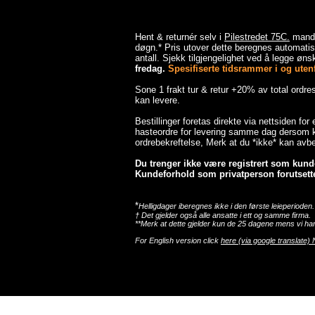
Hent & returnér selv i
Pilestredet 75C.
mandag
døgn.* Pris utover dette beregnes automatisk
antall. Sjekk tilgjengelighet ved å legge ønsk
fredag.
Spesifiserte tidsrammer i og utenfo
Sone 1 frakt tur & retur +20% av total ordr
kan levere.
Bestillinger foretas direkte via nettsiden for
hasteordre for levering samme dag dersom ka
ordrebekreftelse, Merk at du *ikke* kan avbes
Du trenger ikke være registrert som kunde 
Kundeforhold som privatperson forutsette
*
Helligdager iberegnes ikke i den første leieperioden.
† Det gjelder også alle ansatte i ett og samme firma.
**Merk at dette gjelder kun de 25 dagene mens vi har
For English version click
here (via google translate) 