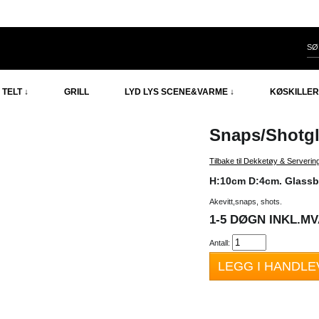
TELT ↓
GRILL
LYD LYS SCENE&VARME ↓
KØSKILLER
Snaps/Shotgl
Tilbake til Dekketøy & Serverin
H:10cm D:4cm. Glassb
Akevitt,snaps, shots.
1-5 DØGN INKL.MVA
Antall:
LEGG I HANDL