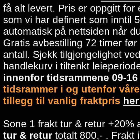
få alt levert. Pris er oppgitt f
som vi har definert som inntil 
automatisk på nettsiden når du 
Gratis avbestilling 72 timer fø
antall. Sjekk tilgjengelighet ve
handlekurv i tiltenkt leieperiod
innenfor tidsrammene 09-1
tidsrammer i og utenfor våre
tillegg til vanlig fraktpris
he
Sone 1 frakt tur & retur +20% 
tur & retur
totalt 800,- . Frakt