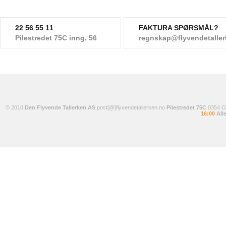
22 56 55 11
FAKTURA SPØRSMÅL?
Pilestredet 75C inng. 56
regnskap@flyvendetalle
© 2010
Den Flyvende Tallerken AS
post[@]flyvendetallerken.no
Pilestredet 75C
0354 
16:00
Alle