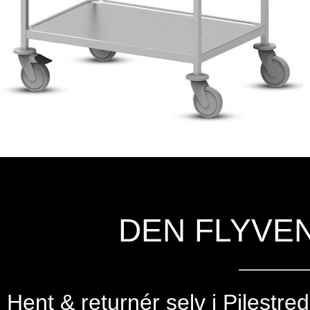
DEN FLYVE
Hent & returnér selv i
Pilestre