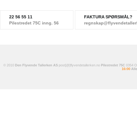
22 56 55 11
FAKTURA SPØRSMÅL?
Pilestredet 75C inng. 56
regnskap@flyvendetalle
© 2010
Den Flyvende Tallerken AS
post[@]flyvendetallerken.no
Pilestredet 75C
0354 
16:00
Alle