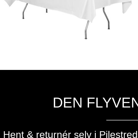
DEN FLYVE
Hent & returnér selv i
Pilestre