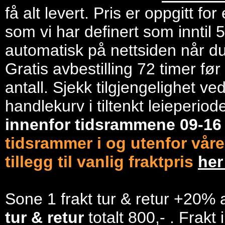
få alt levert. Pris er oppgitt f
som vi har definert som inntil 
automatisk på nettsiden når du 
Gratis avbestilling 72 timer fø
antall. Sjekk tilgjengelighet ve
handlekurv i tiltenkt leieperiod
innenfor tidsrammene 09-1
tidsrammer i og utenfor våre
tillegg til vanlig fraktpris
he
Sone 1 frakt tur & retur +20% 
tur & retur
totalt 800,- . Frakt