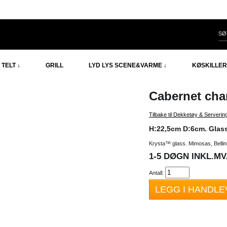
TELT ↓
GRILL
LYD LYS SCENE&VARME ↓
KØSKILLER
Cabernet
cham
Tilbake til Dekketøy & Serverin
H:22,5cm D:6cm. Glas
Krysta™ glass. Mimosas, Bellini
1-5 DØGN INKL.MVA
Antall:
LEGG I HANDL