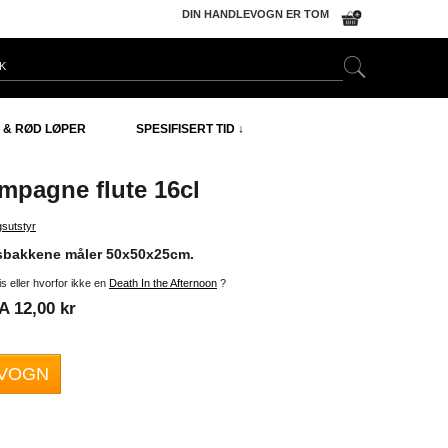
DIN HANDLEVOGN ER TOM
 & RØD LØPER
SPESIFISERT TID ↓
pagne flute 16cl
gsutstyr
sbakkene måler 50x50x25cm.
s eller hvorfor ikke en
Death In the Afternoon
?
 12,00 kr
EVOGN