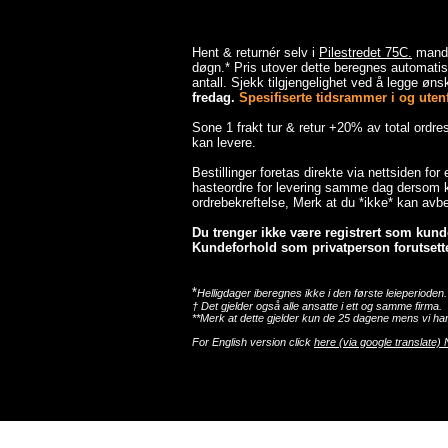
Hent & returnér selv i
Pilestredet 75C.
mandag
døgn.* Pris utover dette beregnes automatisk
antall. Sjekk tilgjengelighet ved å legge ønsk
fredag.
Spesifiserte tidsrammer i og utenfo
Sone 1 frakt tur & retur +20% av total ordr
kan levere.
Bestillinger foretas direkte via nettsiden for
hasteordre for levering samme dag dersom ka
ordrebekreftelse, Merk at du *ikke* kan avbes
Du trenger ikke være registrert som kunde 
Kundeforhold som privatperson forutsette
*
Helligdager iberegnes ikke i den første leieperioden.
† Det gjelder også alle ansatte i ett og samme firma.
**Merk at dette gjelder kun de 25 dagene mens vi har
For English version click
here (via google translate) 