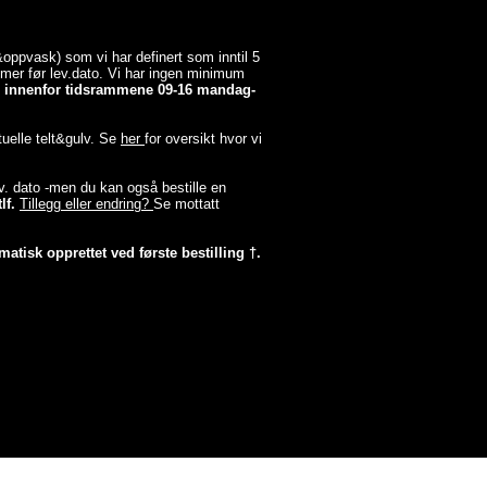
a&oppvask) som vi har definert som inntil 5
timer før lev.dato. Vi har ingen minimum
er innenfor tidsrammene 09-16 mandag-
tuelle telt&gulv. Se
her
for oversikt hvor vi
lev. dato -men du kan også bestille en
lf.
Tillegg eller endring?
Se mottatt
matisk opprettet ved første bestilling †.