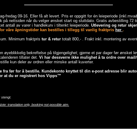
-fredag 09-16. Eller få alt levert. Pris er oppgitt for én leieperiode (inkl.mv
 på nettsiden når du velger ønsket start og sluttdato. Gratis avbestilling 72 
et antall av varer i handlekurv i tiltenkt leieperiode.
Utlevering og retur skj
r våre åpningstider kan bestilles i tillegg til vanlig fraktpris
her
.
esum. Minimum fraktpris
tur & retur
totalt 800,- . Frakt inkl. montering av even
 en øyeblikkelig bekreftelse på tilgjengelighet; gjerne et par dager før ønsket 
lenderen tillater det.
Vi har dessverre ikke mulighet å ta ordre over mail/t
tille kun deler av ordren eller minske antall kuverter.
fra før for å bestille. Kundekonto knyttet til din e-post adresse blir auto
r at du er registrert hos Vipps™
 stengt.
Note: translation only, booking not possible atm.