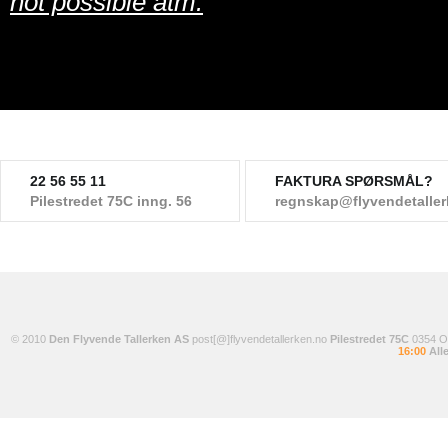
not possible atm.
22 56 55 11
FAKTURA SPØRSMÅL?
Pilestredet 75C inng. 56
regnskap@flyvendetalle
© 2010
Den Flyvende Tallerken AS
post[@]flyvendetallerken.no
Pilestredet 75C
0354 
16:00
Alle