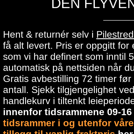
DEN FLYVE
Hent & returnér selv i
Pilestre
få alt levert. Pris er oppgitt f
som vi har definert som inntil 
automatisk på nettsiden når du 
Gratis avbestilling 72 timer fø
antall. Sjekk tilgjengelighet ve
handlekurv i tiltenkt leieperiod
innenfor tidsrammene 09-1
tidsrammer i og utenfor våre