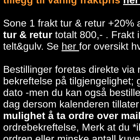
tillegg til vanlig fraktpris
he
Sone 1 frakt tur & retur +20% 
tur & retur
totalt 800,- . Frakt
telt&gulv. Se
her
for oversikt h
Bestillinger foretas direkte via
bekreftelse på tilgjengelighet; 
dato -men du kan også bestill
dag dersom kalenderen tillater
mulighet å ta ordre over mail/
ordrebekreftelse, Merk at du *i
ordren eller minske antall kuve