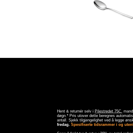
Hent & returnér selv i
Pilestredet 75C.
mandag
døgn.* Pris utover dette beregnes automatisk
antall. Sjekk tilgjengelighet ved å legge ønsk
fredag.
Spesifiserte tidsrammer i og utenfo