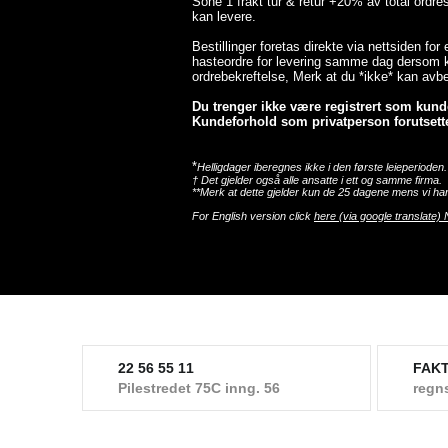
Sone 1 frakt tur & retur +20% av total ordr
kan levere.
Bestillinger foretas direkte via nettsiden for
hasteordre for levering samme dag dersom ka
ordrebekreftelse, Merk at du *ikke* kan avbes
Du trenger ikke være registrert som kunde 
Kundeforhold som privatperson forutsette
*
Helligdager iberegnes ikke i den første leieperioden.
† Det gjelder også alle ansatte i ett og samme firma.
**Merk at dette gjelder kun de 25 dagene mens vi har
For English version click
here (via google translate) 
22 56 55 11
FAK
Pilestredet 75C inng. 56
regn