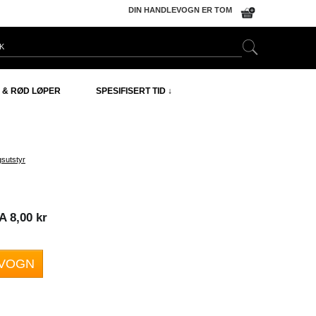
DIN HANDLEVOGN ER TOM
 & RØD LØPER
SPESIFISERT TID ↓
gsutstyr
 8,00 kr
EVOGN