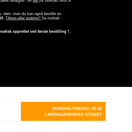
tuelle telt&gulv. Se
her
for oversikt hvor vi
lev. dato -men du kan også bestille en
lf.
Tillegg eller endring?
Se mottatt
matisk opprettet ved første bestilling †.
MANDAG-FREDAG 09-16
LØRDAG&SØNDAG STENGT