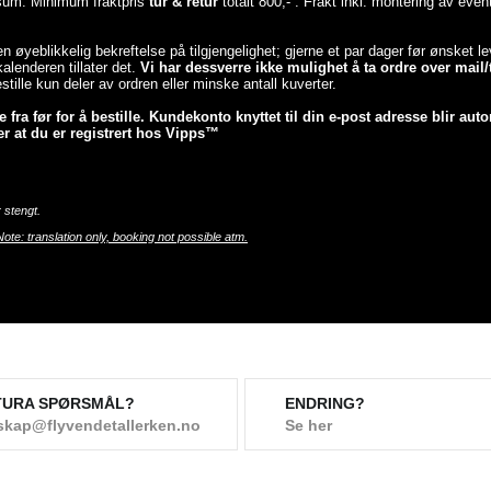
esum. Minimum fraktpris
tur & retur
totalt 800,- . Frakt inkl. montering av even
 en øyeblikkelig bekreftelse på tilgjengelighet; gjerne et par dager før ønsket 
lenderen tillater det.
Vi har dessverre ikke mulighet å ta ordre over mail/t
tille kun deler av ordren eller minske antall kuverter.
fra før for å bestille. Kundekonto knyttet til din e-post adresse blir auto
r at du er registrert hos Vipps™
 stengt.
Note: translation only, booking not possible atm.
TURA SPØRSMÅL?
ENDRING?
skap@flyvendetallerken.no
Se her