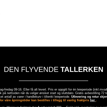
DEN FLYVENDE
TALLERKEN
-fredag 09-16. Eller få alt levert. Pris er oppgitt for én leieperiode (inkl.mv
 på nettsiden når du velger ønsket start og sluttdato. Gratis avbestilling 72 
et antall av varer i handlekurv i tiltenkt leieperiode.
Utlevering og retur skj
r våre åpningstider kan bestilles i tillegg til vanlig fraktpris
her
.