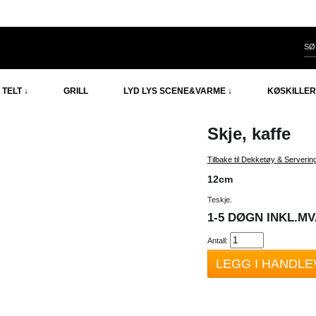
TELT ↓
GRILL
LYD LYS SCENE&VARME ↓
KØSKILLER
Skje, kaffe
Tilbake til Dekketøy & Serverin
12cm
Teskje.
1-5 DØGN INKL.MVA
Antall:
LEGG I HANDL