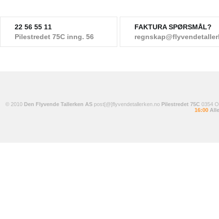
22 56 55 11
FAKTURA SPØRSMÅL?
Pilestredet 75C inng. 56
regnskap@flyvendetalle
© 2010
Den Flyvende Tallerken AS
post[@]flyvendetallerken.no
Pilestredet 75C
0354 
16:00
Alle