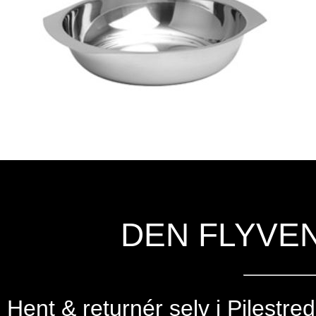
DEN FLYVE
Hent & returnér selv i
Pilestre