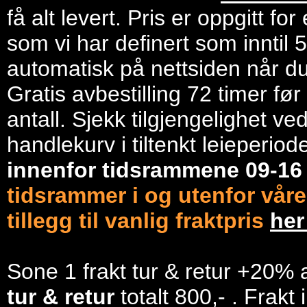
få alt levert. Pris er oppgitt f
som vi har definert som inntil 
automatisk på nettsiden når du 
Gratis avbestilling 72 timer fø
antall. Sjekk tilgjengelighet ve
handlekurv i tiltenkt leieperiod
innenfor tidsrammene 09-1
tidsrammer i og utenfor våre
tillegg til vanlig fraktpris
he
Sone 1 frakt tur & retur +20% 
tur & retur
totalt 800,- . Frakt