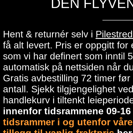
DEN FLYVE
Hent & returnér selv i
Pilestre
få alt levert. Pris er oppgitt f
som vi har definert som inntil 
automatisk på nettsiden når du 
Gratis avbestilling 72 timer fø
antall. Sjekk tilgjengelighet ve
handlekurv i tiltenkt leieperiod
innenfor tidsrammene 09-1
tidsrammer i og utenfor våre