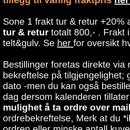
tillegg til vanlig fraktpris
he
Sone 1 frakt tur & retur +20% 
tur & retur
totalt 800,- . Frakt
telt&gulv. Se
her
for oversikt h
Bestillinger foretas direkte via
bekreftelse på tilgjengelighet; 
dato -men du kan også bestill
dag dersom kalenderen tillater
mulighet å ta ordre over mail/
ordrebekreftelse, Merk at du *i
ordren eller minske antall kuve