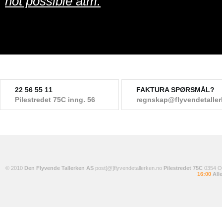
not possible atm.
22 56 55 11
FAKTURA SPØRSMÅL?
Pilestredet 75C inng. 56
regnskap@flyvendetalle
© 2010
Den Flyvende Tallerken AS
post[@]flyvendetallerken.no
Pilestredet 75C
0354 
16:00
Alle