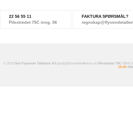
22 56 55 11
FAKTURA SPØRSMÅL?
Pilestredet 75C inng. 56
regnskap@flyvendetalle
© 2010
Den Flyvende Tallerken AS
post[@]flyvendetallerken.no
Pilestredet 75C
0354 
16:00
Alle