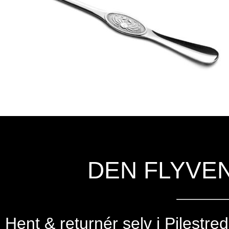
DEN FLYVE
Hent & returnér selv i
Pilestre