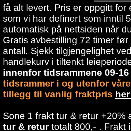
få alt levert. Pris er oppgitt f
som vi har definert som inntil 
automatisk på nettsiden når du 
Gratis avbestilling 72 timer fø
antall. Sjekk tilgjengelighet ve
handlekurv i tiltenkt leieperiod
innenfor tidsrammene 09-1
tidsrammer i og utenfor våre
tillegg til vanlig fraktpris
he
Sone 1 frakt tur & retur +20% 
tur & retur
totalt 800,- . Frakt