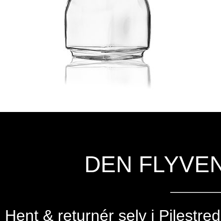
DEN FLYVE
Hent & returnér selv i
Pilestre