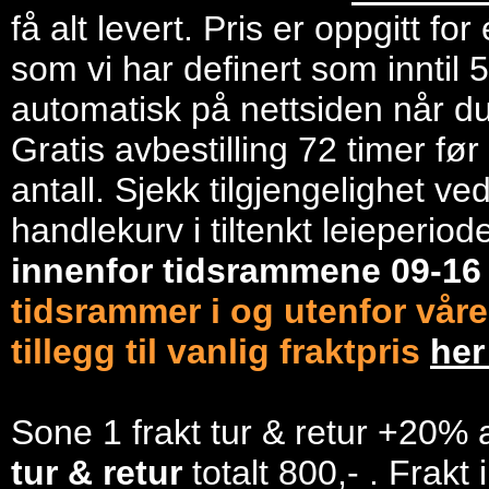
få alt levert. Pris er oppgitt f
som vi har definert som inntil 
automatisk på nettsiden når du 
Gratis avbestilling 72 timer fø
antall. Sjekk tilgjengelighet ve
handlekurv i tiltenkt leieperiod
innenfor tidsrammene 09-1
tidsrammer i og utenfor våre
tillegg til vanlig fraktpris
he
Sone 1 frakt tur & retur +20% 
tur & retur
totalt 800,- . Frakt