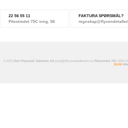
22 56 55 11
FAKTURA SPØRSMÅL?
Pilestredet 75C inng. 56
regnskap@flyvendetalle
© 2010
Den Flyvende Tallerken AS
post[@]flyvendetallerken.no
Pilestredet 75C
0354 
16:00
Alle