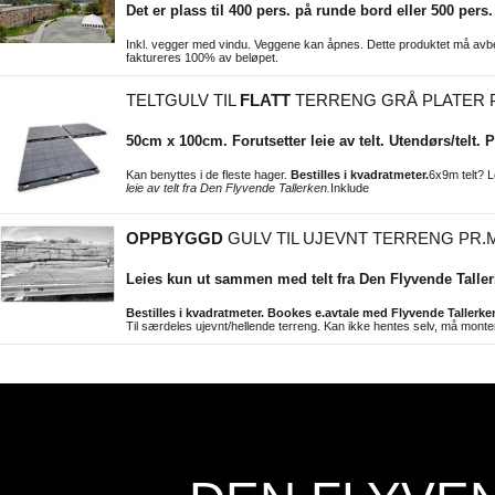
Det er plass til 400 pers. på runde bord eller 500 pers.
Inkl. vegger med vindu. Veggene kan åpnes. Dette produktet må avbesti
faktureres 100% av beløpet.
TELTGULV TIL
FLATT
TERRENG GRÅ PLATER 
50cm x 100cm. Forutsetter leie av telt. Utendørs/telt.
Kan benyttes i de fleste hager.
Bestilles i kvadratmeter.
6x9m telt? L
leie av telt fra Den Flyvende Tallerken.
Inklude
OPPBYGGD
GULV TIL UJEVNT TERRENG PR.
Leies kun ut sammen med telt fra Den Flyvende Taller
Bestilles i kvadratmeter. Bookes e.avtale med Flyvende Tallerke
Til særdeles ujevnt/hellende terreng. Kan ikke hentes selv, må mont