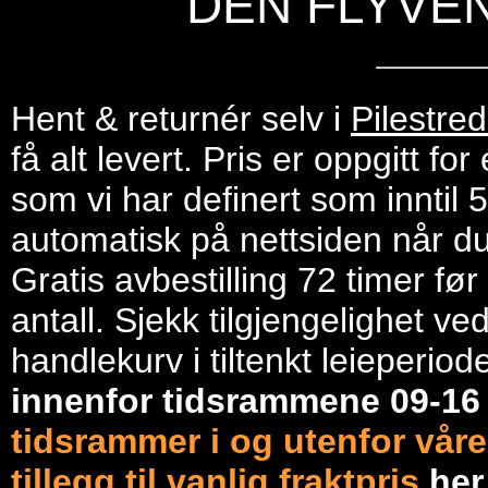
DEN FLYVE
Hent & returnér selv i
Pilestre
få alt levert. Pris er oppgitt f
som vi har definert som inntil 
automatisk på nettsiden når du 
Gratis avbestilling 72 timer fø
antall. Sjekk tilgjengelighet ve
handlekurv i tiltenkt leieperiod
innenfor tidsrammene 09-1
tidsrammer i og utenfor våre
tillegg til vanlig fraktpris
he