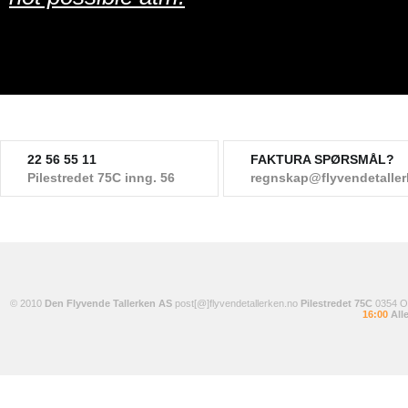
22 56 55 11
FAKTURA SPØRSMÅL?
Pilestredet 75C inng. 56
regnskap@flyvendetalle
© 2010
Den Flyvende Tallerken AS
post[@]flyvendetallerken.no
Pilestredet 75C
0354 
16:00
Alle