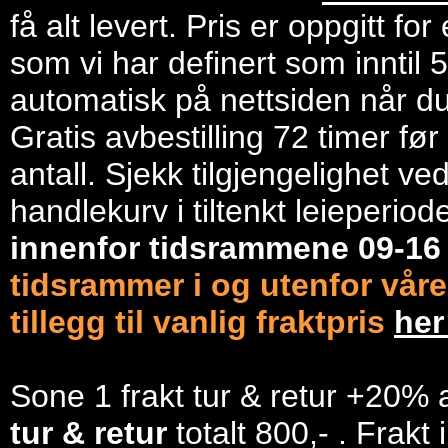
få alt levert. Pris er oppgitt f
som vi har definert som inntil 
automatisk på nettsiden når du 
Gratis avbestilling 72 timer fø
antall. Sjekk tilgjengelighet ve
handlekurv i tiltenkt leieperiod
innenfor tidsrammene 09-1
tidsrammer i og utenfor våre
tillegg til vanlig fraktpris
he
Sone 1 frakt tur & retur +20% 
tur & retur
totalt 800,- . Frakt