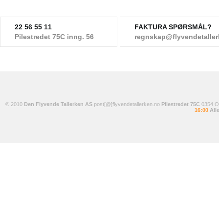
22 56 55 11
FAKTURA SPØRSMÅL?
Pilestredet 75C inng. 56
regnskap@flyvendetalle
© 2010
Den Flyvende Tallerken AS
post[@]flyvendetallerken.no
Pilestredet 75C
0354 
16:00
Alle