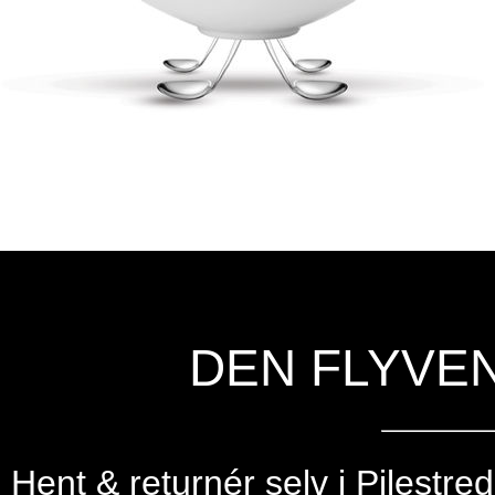
DEN FLYVE
Hent & returnér selv i
Pilestre