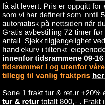
få alt levert. Pris er oppgitt f
som vi har definert som inntil 
automatisk på nettsiden når du 
Gratis avbestilling 72 timer fø
antall. Sjekk tilgjengelighet ve
handlekurv i tiltenkt leieperiod
innenfor tidsrammene 09-1
tidsrammer i og utenfor våre
tillegg til vanlig fraktpris
he
Sone 1 frakt tur & retur +20% 
tur & retur
totalt 800,- . Frakt