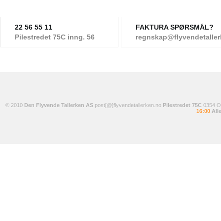
22 56 55 11
FAKTURA SPØRSMÅL?
Pilestredet 75C inng. 56
regnskap@flyvendetalle
© 2010
Den Flyvende Tallerken AS
post[@]flyvendetallerken.no
Pilestredet 75C
0354 
16:00
Alle