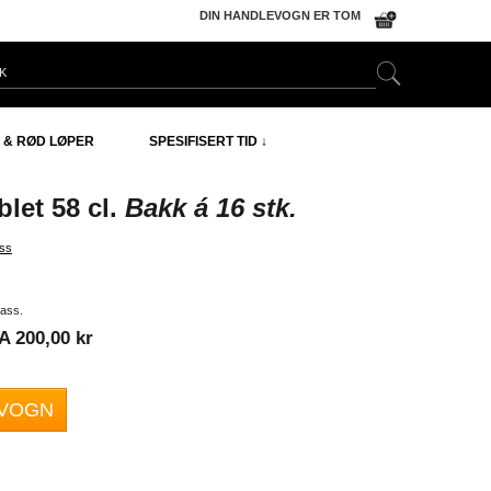
DIN HANDLEVOGN ER TOM
 & RØD LØPER
SPESIFISERT TID ↓
let 58 cl.
Bakk á 16 stk.
ass
lass.
 200,00 kr
EVOGN