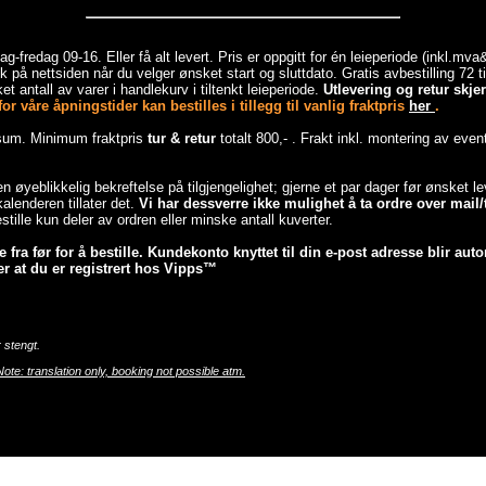
-fredag 09-16. Eller få alt levert. Pris er oppgitt for én leieperiode (inkl.mv
 på nettsiden når du velger ønsket start og sluttdato. Gratis avbestilling 72 
et antall av varer i handlekurv i tiltenkt leieperiode.
Utlevering og retur skj
r våre åpningstider kan bestilles i tillegg til vanlig fraktpris
her
.
esum. Minimum fraktpris
tur & retur
totalt 800,- . Frakt inkl. montering av even
 en øyeblikkelig bekreftelse på tilgjengelighet; gjerne et par dager før ønsket 
lenderen tillater det.
Vi har dessverre ikke mulighet å ta ordre over mail/t
tille kun deler av ordren eller minske antall kuverter.
fra før for å bestille. Kundekonto knyttet til din e-post adresse blir auto
r at du er registrert hos Vipps™
 stengt.
Note: translation only, booking not possible atm.