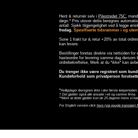
Hent & returnér selv i
Pilestredet 75C.
mandag
døgn.* Pris utover dette beregnes automatisk
antall. Sjekk tilgjengelighet ved å legge ønsk
fredag.
Spesifiserte tidsrammer i og utenfo
Sone 1 frakt tur & retur +20% av total ordr
kan levere.
Bestillinger foretas direkte via nettsiden for
hasteordre for levering samme dag dersom ka
ordrebekreftelse, Merk at du *ikke* kan avbes
Du trenger ikke være registrert som kunde 
Kundeforhold som privatperson forutsette
*
Helligdager iberegnes ikke i den første leieperioden.
† Det gjelder også alle ansatte i ett og samme firma.
**Merk at dette gjelder kun de 25 dagene mens vi har
For English version click
here (via google translate) 