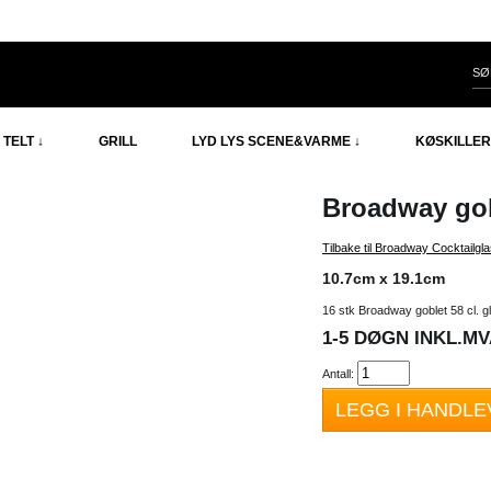
TELT ↓
GRILL
LYD LYS SCENE&VARME ↓
KØSKILLER
Broadway gob
Tilbake til Broadway Cocktailgl
10.7cm x 19.1cm
16 stk Broadway goblet 58 cl. g
1-5 DØGN INKL.MVA
Antall:
LEGG I HANDL