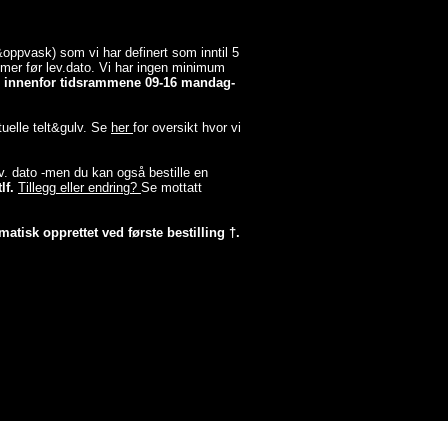
a&oppvask) som vi har definert som inntil 5
timer før lev.dato. Vi har ingen minimum
er innenfor tidsrammene 09-16 mandag-
tuelle telt&gulv. Se
her
for oversikt hvor vi
lev. dato -men du kan også bestille en
lf.
Tillegg eller endring?
Se mottatt
matisk opprettet ved første bestilling †.