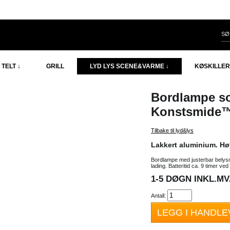
TELT ↓
GRILL
LYD LYS SCENE&VARME ↓
KØSKILLER
Bordlampe
s
Konstsmide™
Tilbake til lyd&lys
Lakkert aluminium. Hø
Bordlampe med justerbar belys
lading. Batteritid ca. 9 timer v
1-5 DØGN INKL.MVA
Antall:
LEGG I HANDL