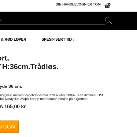
DIN HANDLEVOGN ER TOM
 & RØD LØPER
SPESIFISERT TID ↓
ort
.
H:36cm.Trådløs.
yde 36 cm.
ning;velg mellom fargetemperatur 2700k eller 3000k. Kan dimmes. USB
ed full lysstyrke. Av/på-knapp med touchfunksjon på skjermen.
 165,00 kr
EVOGN