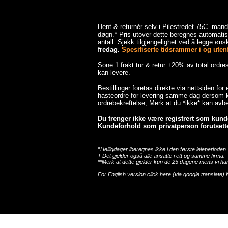
Hent & returnér selv i
Pilestredet 75C.
mandag
døgn.* Pris utover dette beregnes automatisk
antall. Sjekk tilgjengelighet ved å legge ønsk
fredag.
Spesifiserte tidsrammer i og utenfo
Sone 1 frakt tur & retur +20% av total ordr
kan levere.
Bestillinger foretas direkte via nettsiden for
hasteordre for levering samme dag dersom ka
ordrebekreftelse, Merk at du *ikke* kan avbes
Du trenger ikke være registrert som kunde 
Kundeforhold som privatperson forutsette
*
Helligdager iberegnes ikke i den første leieperioden.
† Det gjelder også alle ansatte i ett og samme firma.
**Merk at dette gjelder kun de 25 dagene mens vi har
For English version click
here (via google translate) 