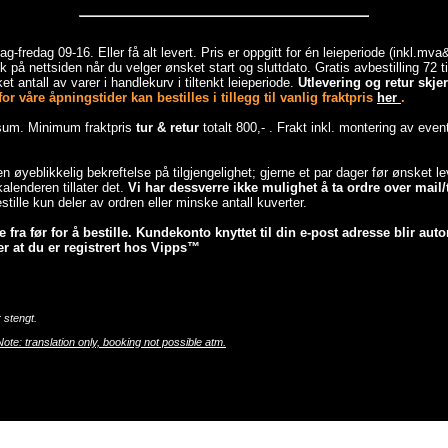
-fredag 09-16. Eller få alt levert. Pris er oppgitt for én leieperiode (inkl.mv
 på nettsiden når du velger ønsket start og sluttdato. Gratis avbestilling 72 
et antall av varer i handlekurv i tiltenkt leieperiode.
Utlevering og retur skj
r våre åpningstider kan bestilles i tillegg til vanlig fraktpris
her
.
esum. Minimum fraktpris
tur & retur
totalt 800,- . Frakt inkl. montering av even
 en øyeblikkelig bekreftelse på tilgjengelighet; gjerne et par dager før ønsket 
lenderen tillater det.
Vi har dessverre ikke mulighet å ta ordre over mail/t
tille kun deler av ordren eller minske antall kuverter.
fra før for å bestille. Kundekonto knyttet til din e-post adresse blir auto
r at du er registrert hos Vipps™
 stengt.
Note: translation only, booking not possible atm.